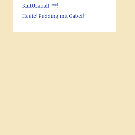
KultUrknall !**!
Heute! Pudding mit Gabel!