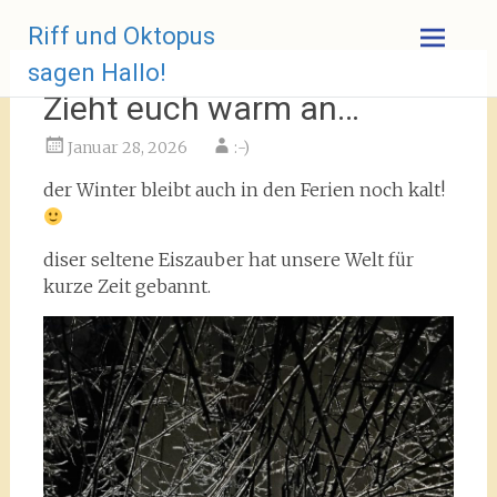
Zum
Riff und Oktopus
Inhalt
springen
sagen Hallo!
Zieht euch warm an…
Januar 28, 2026
:-)
der Winter bleibt auch in den Ferien noch kalt!
diser seltene Eiszauber hat unsere Welt für
kurze Zeit gebannt.