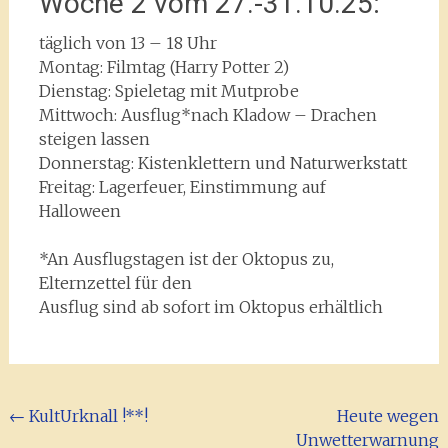
Woche 2 vom 27.-31.10.25:
täglich von 13 – 18 Uhr
Montag: Filmtag (Harry Potter 2)
Dienstag: Spieletag mit Mutprobe
Mittwoch: Ausflug*nach Kladow – Drachen
steigen lassen
Donnerstag: Kistenklettern und Naturwerkstatt
Freitag: Lagerfeuer, Einstimmung auf
Halloween
*An Ausflugstagen ist der Oktopus zu,
Elternzettel für den
Ausflug sind ab sofort im Oktopus erhältlich
Beitragsnavigation
←
KultUrknall !**!
Heute wegen
Unwetterwarnung