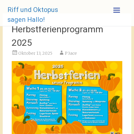
Zum
Riff und Oktopus
Inhalt
springen
sagen Hallo!
Herbstferienprogramm
2025
Oktober 13, 2025
P3ace