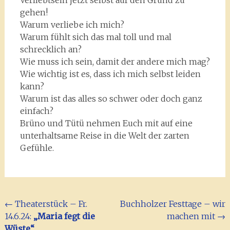
Verliebtsein jetzt selbst auf den Grund zu
gehen!
Warum verliebe ich mich?
Warum fühlt sich das mal toll und mal
schrecklich an?
Wie muss ich sein, damit der andere mich mag?
Wie wichtig ist es, dass ich mich selbst leiden
kann?
Warum ist das alles so schwer oder doch ganz
einfach?
Brüno und Tütü nehmen Euch mit auf eine
unterhaltsame Reise in die Welt der zarten
Gefühle.
Beitragsnavigation
←
Theaterstück – Fr.
Buchholzer Festtage – wir
14.6.24:
„Maria fegt die
machen mit
→
Wüste“