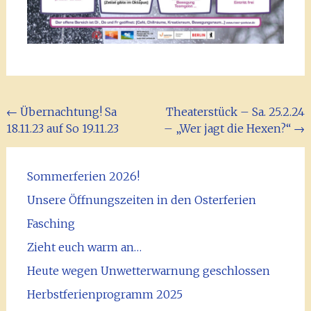
Beitragsnavigation
←
Übernachtung! Sa
Theaterstück – Sa. 25.2.24
18.11.23 auf So 19.11.23
– „Wer jagt die Hexen?“
→
Sommerferien 2026!
Unsere Öffnungszeiten in den Osterferien
Fasching
Zieht euch warm an…
Heute wegen Unwetterwarnung geschlossen
Herbstferienprogramm 2025