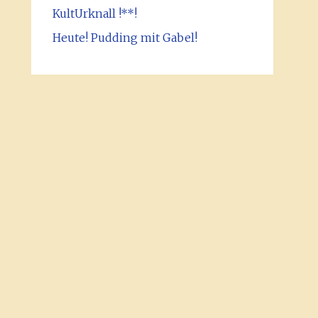
KultUrknall !**!
Heute! Pudding mit Gabel!