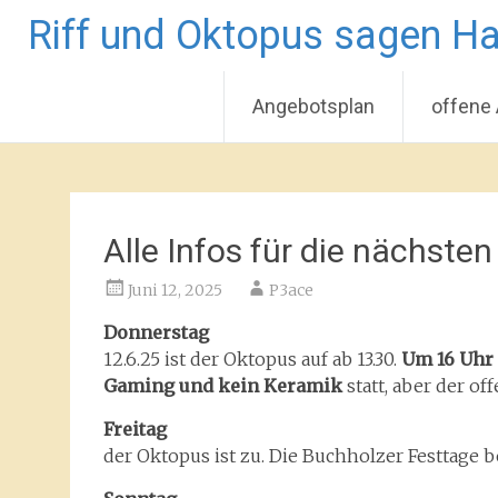
Riff und Oktopus sagen Ha
Angebotsplan
offene
Zum
Inhalt
springen
Alle Infos für die nächste
Juni 12, 2025
P3ace
Donnerstag
12.6.25 ist der Oktopus auf ab 13.30.
Um 16 Uhr 
Gaming und kein Keramik
statt, aber der off
Freitag
der Oktopus ist zu. Die Buchholzer Festtage 